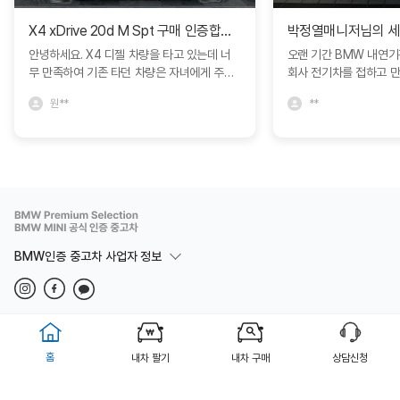
X4 xDrive 20d M Spt 구매 인증합니다.
안녕하세요. X4 디젤 차량을 타고 있는데 너
오랜 기간 BMW 내연
무 만족하여 기존 타던 차량은 자녀에게 주고
회사 전기차를 접하고 
인증중고차에서 구매하였습니다. 다른 차량과
모델S를 비롯해서 다양
원**
**
비교도 많이 하였지만 블로그에서 보고 문의
박정열 대리님의 추천으로 
드린 심정연딜러분께서 친절하게 상담해주셔
량을 구매하면서 제가 
서 좋았네요. 한달동안 긴 휴가를 가야해서 보
정확히 인도받아 매우 
관이나 여러가지 고민사항을 잘 해결해주셨어
니다. 특히 이번 경험에
요. BMW에서 직접 운영하는 인증중고차라
문성과 세심한 서비스에
그런지 일반 중고차매장과는 다른 느낌을 많
니다. 고객의 요구를 빠
이 받았습니다. 심정연딜러 추천드립니다. 좋
장에서 어떻게든 도움을
은 차량 감사합니다. ^^
까지 책임감 있게 진행해
리고 깊은 신뢰를 느낄 
BMW인증 중고차 사업자 정보
제가 원하는 차량을 기대
에서 받을 수 있었고, 
즐거운 마음으로 함께할 
로도 BMW를 선택하게
법적고지
개인정보취급방침
이용약관
다시 찾고 회사 직원을 
Copyright(c) BMW 동성 BPS 부산 ALL rights reserved.
홈
에게 적극 추천하겠습니
내차 팔기
내차 구매
상담신청
감사드리며, 밝아오는 
는 동성모터스가 되시길