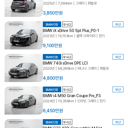
2025년
7,084km
그레이
휘발유
3,850만원
부산
BMW인증
무사고
BMW iX xDrive 50 Spt Plus_P0-1
2023년
19,153km
블랙 사파이어
전기
9,100만원
부산
BMW인증
무사고
BMW 740i sDrive DPE LCI
2020년
68,266km
버니나 그레이
휘발유
4,800만원
부산
BMW인증
무사고
BMW i4 M50 Gran Coupe Pro_P3
2024년
10,358km
드라빗 그레이
전기
6,450만원
부산
BMW인증
무사고