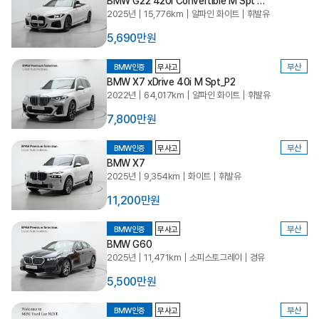
BMW G22 420i Convertible M Spt LCI
2025년
15,776km
알파인 화이트
휘발유
5,690만원
부산
BMW인증
무사고
BMW X7 xDrive 40i M Spt_P2
2022년
64,017km
알파인 화이트
휘발유
7,800만원
부산
BMW인증
무사고
BMW X7
2025년
9,354km
화이트
휘발유
11,200만원
부산
BMW인증
무사고
BMW G60
2025년
11,471km
소피스토그레이
경유
5,500만원
부산
BMW인증
무사고