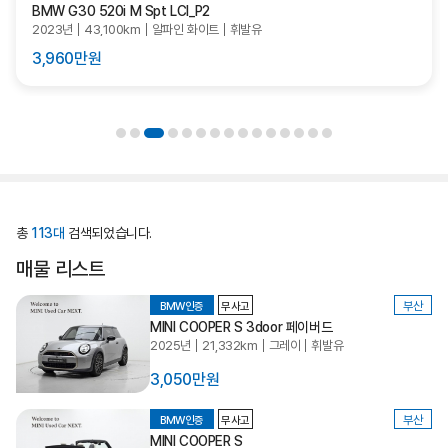
BMW G30 520i M Spt LCI_P2
2023년
43,100km
알파인 화이트
휘발유
3,960만원
총
113대
검색되었습니다.
매물 리스트
부산
BMW인증
무사고
MINI COOPER S 3door 페이버드
2025년
21,332km
그레이
휘발유
3,050만원
부산
BMW인증
무사고
MINI COOPER S