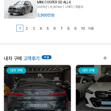
MINI COOPER SD ALL4
2025년
8,187km
그레이
휘발유
3,900만원
1
2
3
4
5
6
7
8
9
10
다음
내차 구매
고객후기
내차 구매
내차 구매