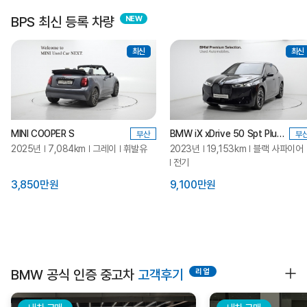
BPS 최신 등록 차량
최신
최신
MINI COOPER S
BMW iX xDrive 50 Spt Plus_P0-1
부산
부
2025년
7,084km
그레이
휘발유
2023년
19,153km
블랙 사파이어
전기
3,850만원
9,100만원
BMW 공식 인증 중고차
고객후기