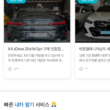
내차 구매
내차 구매
X4 xDrive 20d M Spt 구매 인증합니다.
안녕하세요. X4 디젤 차량을 타고 있는데 너
오랜 기간 BMW 내연
무 만족하여 기존 타던 차량은 자녀에게 주고
회사 전기차를 접하고 
인증중고차에서 구매하였습니다. 다른 차량과
모델S를 비롯해서 다양
원**
**
비교도 많이 하였지만 블로그에서 보고 문의
박정열 대리님의 추천으로 
드린 심정연딜러분께서 친절하게 상담해주셔
량을 구매하면서 제가 
서 좋았네요. 한달동안 긴 휴가를 가야해서 보
정확히 인도받아 매우 
관이나 여러가지 고민사항을 잘 해결해주셨어
니다. 특히 이번 경험에
요. BMW에서 직접 운영하는 인증중고차라
문성과 세심한 서비스에
그런지 일반 중고차매장과는 다른 느낌을 많
니다. 고객의 요구를 빠
이 받았습니다. 심정연딜러 추천드립니다. 좋
장에서 어떻게든 도움을
빠른
내차 팔기
서비스
은 차량 감사합니다. ^^
까지 책임감 있게 진행해
리고 깊은 신뢰를 느낄 