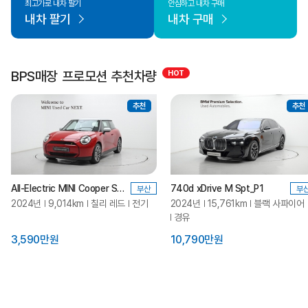
최고가로 내차 팔기
안심하고 내차 구매
내차 팔기
내차 구매
BPS매장 프로모션 추천차량
추천
추천
All-Electric MINI Cooper SE_Classic
740d xDrive M Spt_P1
부산
부
2024년
9,014km
칠리 레드
전기
2024년
15,761km
블랙 사파이어
경유
3,590만원
10,790만원