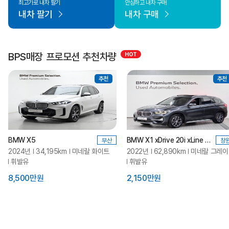
최고가로 내차 팔기
안심하고 내차 구매
내차 팔기
내차 구매
BPS매장 프로모션 추천차량
추천
추천
BMW X5
BMW X1 xDrive 20i xLine SE LCI_P2
부산
창
2024년
34,195km
미네랄 화이트
2022년
62,890km
미네랄 그레이
휘발유
휘발유
8,500만원
2,150만원