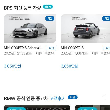
BPS 최신 등록 차량
최신
최신
MINI COOPER S 3door 페이버드
MINI COOPER S
부산
부
2025년
21,332km
그레이
휘발유
2025년
7,084km
그레이
휘발유
3,050만원
3,850만원
BMW 공식 인증 중고차
고객후기