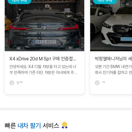
내차 구매
내차 구매
X4 xDrive 20d M Spt 구매 인증합니다.
안녕하세요. X4 디젤 차량을 타고 있는데 너
오랜 기간 BMW 내연
무 만족하여 기존 타던 차량은 자녀에게 주고
회사 전기차를 접하고 
인증중고차에서 구매하였습니다. 다른 차량과
모델S를 비롯해서 다양
원**
**
비교도 많이 하였지만 블로그에서 보고 문의
박정열 대리님의 추천으로 
드린 심정연딜러분께서 친절하게 상담해주셔
량을 구매하면서 제가 
서 좋았네요. 한달동안 긴 휴가를 가야해서 보
정확히 인도받아 매우 
관이나 여러가지 고민사항을 잘 해결해주셨어
니다. 특히 이번 경험에
요. BMW에서 직접 운영하는 인증중고차라
문성과 세심한 서비스에
그런지 일반 중고차매장과는 다른 느낌을 많
니다. 고객의 요구를 빠
이 받았습니다. 심정연딜러 추천드립니다. 좋
장에서 어떻게든 도움을
빠른
내차 팔기
서비스
은 차량 감사합니다. ^^
까지 책임감 있게 진행해
리고 깊은 신뢰를 느낄 