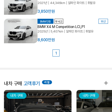
2021년
44,346km
알파인 화이트
휘발유
3,850만원
부산
BMW인증
무사고
BMW X4 M Competition LCI_P1
2025년
5,407km
알파인 화이트
휘발유
8,600만원
1
내차 구매
고객후기
내차 구매
내차 구매