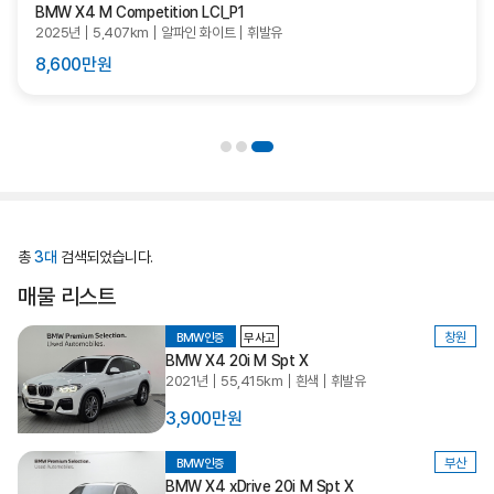
BMW X4 M Competition LCI_P1
2025년
5,407km
알파인 화이트
휘발유
8,600만원
총
3대
검색되었습니다.
매물 리스트
창원
BMW인증
무사고
BMW X4 20i M Spt X
2021년
55,415km
흰색
휘발유
3,900만원
부산
BMW인증
BMW X4 xDrive 20i M Spt X