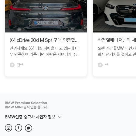
X4 xDrive 20d M Spt 구매 인증합니다.
안녕하세요. X4 디젤 차량을 타고 있는데 너
오랜 기간 BMW 내연
무 만족하여 기존 타던 차량은 자녀에게 주고
회사 전기차를 접하고 
인증중고차에서 구매하였습니다. 다른 차량과
모델S를 비롯해서 다양
원**
**
비교도 많이 하였지만 블로그에서 보고 문의
박정열 대리님의 추천으로 
드린 심정연딜러분께서 친절하게 상담해주셔
량을 구매하면서 제가 
서 좋았네요. 한달동안 긴 휴가를 가야해서 보
정확히 인도받아 매우 
관이나 여러가지 고민사항을 잘 해결해주셨어
니다. 특히 이번 경험에
요. BMW에서 직접 운영하는 인증중고차라
문성과 세심한 서비스에
그런지 일반 중고차매장과는 다른 느낌을 많
니다. 고객의 요구를 빠
이 받았습니다. 심정연딜러 추천드립니다. 좋
장에서 어떻게든 도움을
은 차량 감사합니다. ^^
까지 책임감 있게 진행해
리고 깊은 신뢰를 느낄 
BMW인증 중고차 사업자 정보
제가 원하는 차량을 기대
에서 받을 수 있었고, 
즐거운 마음으로 함께할 