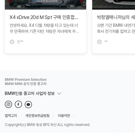
X4 xDrive 20d M Spt 구매 인증합니다.
안녕하세요. X4 디젤 차량을 타고 있는데 너
오랜 기간 BMW 내연
무 만족하여 기존 타던 차량은 자녀에게 주고
회사 전기차를 접하고 
인증중고차에서 구매하였습니다. 다른 차량과
모델S를 비롯해서 다양
원**
**
비교도 많이 하였지만 블로그에서 보고 문의
박정열 대리님의 추천으로 
드린 심정연딜러분께서 친절하게 상담해주셔
량을 구매하면서 제가 
서 좋았네요. 한달동안 긴 휴가를 가야해서 보
정확히 인도받아 매우 
관이나 여러가지 고민사항을 잘 해결해주셨어
니다. 특히 이번 경험에
요. BMW에서 직접 운영하는 인증중고차라
문성과 세심한 서비스에
그런지 일반 중고차매장과는 다른 느낌을 많
니다. 고객의 요구를 빠
이 받았습니다. 심정연딜러 추천드립니다. 좋
장에서 어떻게든 도움을
은 차량 감사합니다. ^^
까지 책임감 있게 진행해
리고 깊은 신뢰를 느낄 
BMW인증 중고차 사업자 정보
제가 원하는 차량을 기대
에서 받을 수 있었고, 
즐거운 마음으로 함께할 
로도 BMW를 선택하게
법적고지
개인정보취급방침
이용약관
다시 찾고 회사 직원을 
Copyright(c) BMW 동성 BPS 부산 ALL rights reserved.
에게 적극 추천하겠습니
감사드리며, 밝아오는 