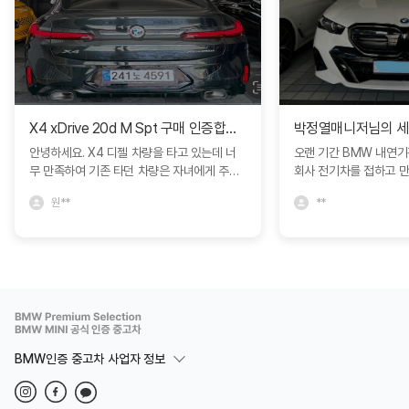
X4 xDrive 20d M Spt 구매 인증합니다.
안녕하세요. X4 디젤 차량을 타고 있는데 너
오랜 기간 BMW 내연
무 만족하여 기존 타던 차량은 자녀에게 주고
회사 전기차를 접하고 
인증중고차에서 구매하였습니다. 다른 차량과
모델S를 비롯해서 다양
원**
**
비교도 많이 하였지만 블로그에서 보고 문의
박정열 대리님의 추천으로 
드린 심정연딜러분께서 친절하게 상담해주셔
량을 구매하면서 제가 
서 좋았네요. 한달동안 긴 휴가를 가야해서 보
정확히 인도받아 매우 
관이나 여러가지 고민사항을 잘 해결해주셨어
니다. 특히 이번 경험에
요. BMW에서 직접 운영하는 인증중고차라
문성과 세심한 서비스에
그런지 일반 중고차매장과는 다른 느낌을 많
니다. 고객의 요구를 빠
이 받았습니다. 심정연딜러 추천드립니다. 좋
장에서 어떻게든 도움을
은 차량 감사합니다. ^^
까지 책임감 있게 진행해
리고 깊은 신뢰를 느낄 
BMW인증 중고차 사업자 정보
제가 원하는 차량을 기대
에서 받을 수 있었고, 
즐거운 마음으로 함께할 