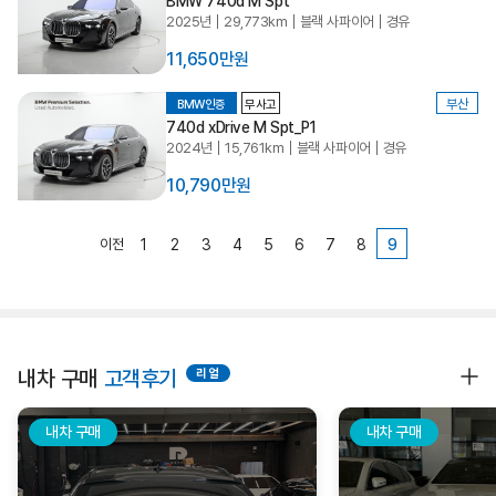
BMW 740d M Spt
2025년
29,773km
블랙 사파이어
경유
11,650만원
부산
BMW인증
무사고
740d xDrive M Spt_P1
2024년
15,761km
블랙 사파이어
경유
10,790만원
이전
1
2
3
4
5
6
7
8
9
내차 구매
고객후기
내차 구매
내차 구매