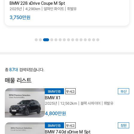
BMW 228 xDrive Coupe M Spt
2025년
4,290km
알파인 화이트
휘발유
3,750만원
총
87대
검색되었습니다.
매물 리스트
부산
BMW인증
무사고
BMW X1
2025년
12,562km
블랙 사파이어
휘발유
4,800만원
창원
BMW인증
무사고
BMW 740d xDrive M Spt