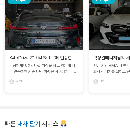
내차 구매
내차 구매
X4 xDrive 20d M Spt 구매 인증합니다.
안녕하세요. X4 디젤 차량을 타고 있는데 너
오랜 기간 BMW 내연
무 만족하여 기존 타던 차량은 자녀에게 주고
회사 전기차를 접하고 
인증중고차에서 구매하였습니다. 다른 차량과
모델S를 비롯해서 다양
원**
**
비교도 많이 하였지만 블로그에서 보고 문의
박정열 대리님의 추천으로 
드린 심정연딜러분께서 친절하게 상담해주셔
량을 구매하면서 제가 
서 좋았네요. 한달동안 긴 휴가를 가야해서 보
정확히 인도받아 매우 
관이나 여러가지 고민사항을 잘 해결해주셨어
니다. 특히 이번 경험에
요. BMW에서 직접 운영하는 인증중고차라
문성과 세심한 서비스에
그런지 일반 중고차매장과는 다른 느낌을 많
니다. 고객의 요구를 빠
이 받았습니다. 심정연딜러 추천드립니다. 좋
장에서 어떻게든 도움을
빠른
내차 팔기
서비스
은 차량 감사합니다. ^^
까지 책임감 있게 진행해
리고 깊은 신뢰를 느낄 