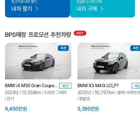
최고가로 내차 팔기
안심하고 내차 구매
내차 팔기
내차 구매
BPS매장 프로모션 추천차량
추천
추천
BMW i4 M50 Gran Coupe Pro_P3
BMW X3 M40i LCI_P1
부산
부
2024년
10,358km
드라빗 그레이
2023년
50,767km
블랙 사파이
전기
휘발유
6,450만원
5,390만원