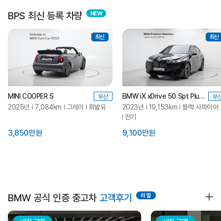
BPS 최신 등록 차량
최신
최신
MINI COOPER S
BMW iX xDrive 50 Spt Plus_P0-1
부산
부
2025년
7,084km
그레이
휘발유
2023년
19,153km
블랙 사파이어
전기
3,850만원
9,100만원
BMW 공식 인증 중고차
고객후기