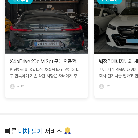
내차 구매
내차 구매
X4 xDrive 20d M Spt 구매 인증합니다.
안녕하세요. X4 디젤 차량을 타고 있는데 너
오랜 기간 BMW 내연
무 만족하여 기존 타던 차량은 자녀에게 주고
회사 전기차를 접하고 
인증중고차에서 구매하였습니다. 다른 차량과
모델S를 비롯해서 다양
원**
**
비교도 많이 하였지만 블로그에서 보고 문의
박정열 대리님의 추천으로 
드린 심정연딜러분께서 친절하게 상담해주셔
량을 구매하면서 제가 
서 좋았네요. 한달동안 긴 휴가를 가야해서 보
정확히 인도받아 매우 
관이나 여러가지 고민사항을 잘 해결해주셨어
니다. 특히 이번 경험에
요. BMW에서 직접 운영하는 인증중고차라
문성과 세심한 서비스에
그런지 일반 중고차매장과는 다른 느낌을 많
니다. 고객의 요구를 빠
이 받았습니다. 심정연딜러 추천드립니다. 좋
장에서 어떻게든 도움을
빠른
내차 팔기
서비스
은 차량 감사합니다. ^^
까지 책임감 있게 진행해
리고 깊은 신뢰를 느낄 