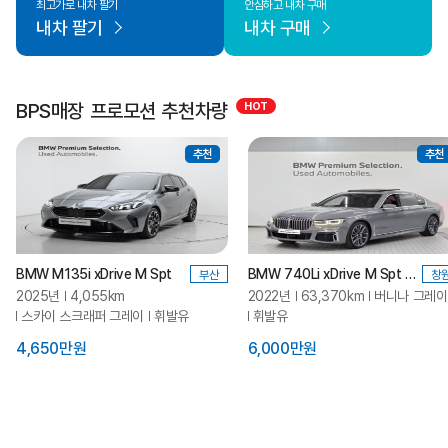
최고가로 내차 팔기
안심하고 내차 구매
내차 팔기
내차 구매
BPS매장 프로모션 추천차량
추천
추천
BMW M135i xDrive M Spt
BMW 740Li xDrive M Spt LCI_P2
부산
창
2025년
4,055km
2022년
63,370km
버니나 그레이
스카이 스크래퍼 그레이
휘발유
휘발유
4,650만원
6,000만원