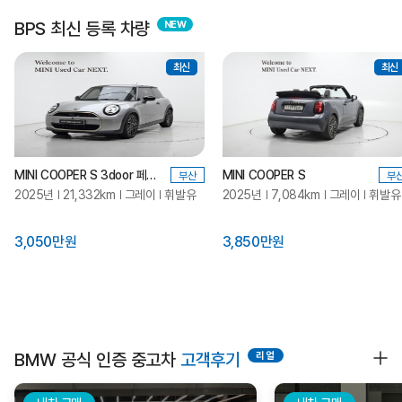
BPS 최신 등록 차량
최신
최신
MINI COOPER S 3door 페이버드
MINI COOPER S
부산
부
2025년
21,332km
그레이
휘발유
2025년
7,084km
그레이
휘발유
3,050만원
3,850만원
BMW 공식 인증 중고차
고객후기