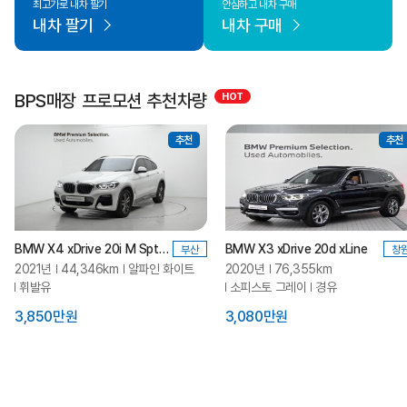
최고가로 내차 팔기
안심하고 내차 구매
내차 팔기
내차 구매
BPS매장 프로모션 추천차량
추천
추천
BMW X4 xDrive 20i M Spt X
BMW X3 xDrive 20d xLine
부산
창
2021년
44,346km
알파인 화이트
2020년
76,355km
휘발유
소피스토 그레이
경유
3,850만원
3,080만원