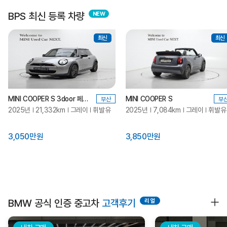
BPS 최신 등록 차량
최신
최신
MINI COOPER S 3door 페이버드
MINI COOPER S
부산
부
2025년
21,332km
그레이
휘발유
2025년
7,084km
그레이
휘발유
3,050만원
3,850만원
BMW 공식 인증 중고차
고객후기