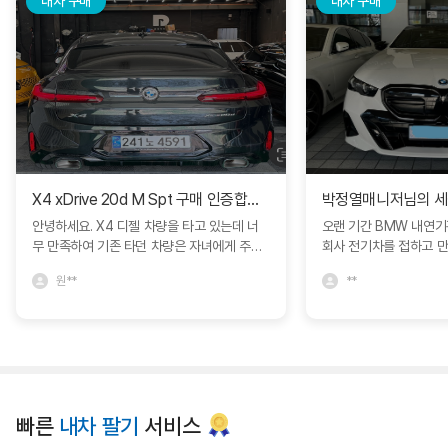
내차 구매
내차 구매
X4 xDrive 20d M Spt 구매 인증합니다.
안녕하세요. X4 디젤 차량을 타고 있는데 너
오랜 기간 BMW 내연
무 만족하여 기존 타던 차량은 자녀에게 주고
회사 전기차를 접하고 
인증중고차에서 구매하였습니다. 다른 차량과
모델S를 비롯해서 다양
원**
**
비교도 많이 하였지만 블로그에서 보고 문의
박정열 대리님의 추천으로 
드린 심정연딜러분께서 친절하게 상담해주셔
량을 구매하면서 제가 
서 좋았네요. 한달동안 긴 휴가를 가야해서 보
정확히 인도받아 매우 
관이나 여러가지 고민사항을 잘 해결해주셨어
니다. 특히 이번 경험에
요. BMW에서 직접 운영하는 인증중고차라
문성과 세심한 서비스에
그런지 일반 중고차매장과는 다른 느낌을 많
니다. 고객의 요구를 빠
이 받았습니다. 심정연딜러 추천드립니다. 좋
장에서 어떻게든 도움을
빠른
내차 팔기
서비스
은 차량 감사합니다. ^^
까지 책임감 있게 진행해
리고 깊은 신뢰를 느낄 